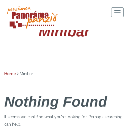
Skip
to
Togg
content
navig
Minibar
Home
Minibar
Nothing Found
It seems we can’t find what you’re looking for. Perhaps searching
can help.